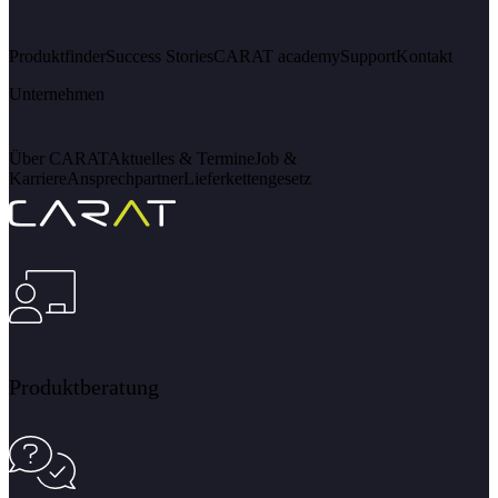
Produktfinder
Success Stories
CARAT academy
Support
Kontakt
Unternehmen
Über CARAT
Aktuelles & Termine
Job &
Karriere
Ansprechpartner
Lieferkettengesetz
Produktberatung