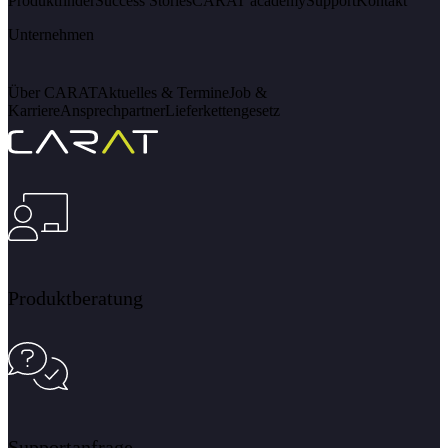
Produktfinder
Success Stories
CARAT academy
Support
Kontakt
Unternehmen
Über CARAT
Aktuelles & Termine
Job &
Karriere
Ansprechpartner
Lieferkettengesetz
Produktberatung
Supportanfrage