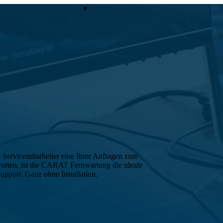
Servicemitarbeiter eine Ihrer Anfragen zum
orten, ist die CARAT Fernwartung die ideale
Support. Ganz ohne Installation.