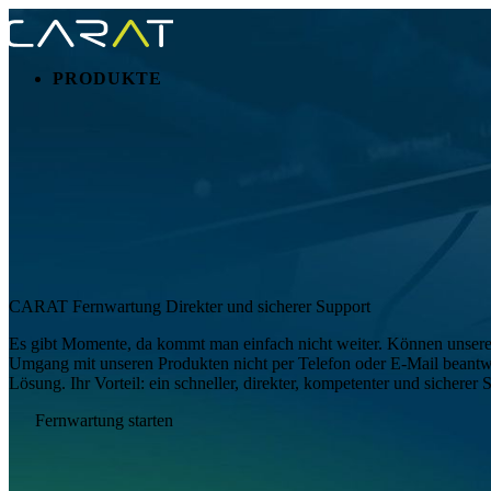
PRODUKTE
CARAT Fernwartung Direkter und sicherer Support
Es gibt Momente, da kommt man einfach nicht weiter. Können unsere 
Umgang mit unseren Produkten nicht per Telefon oder E-Mail beantw
Lösung. Ihr Vorteil: ein schneller, direkter, kompetenter und sicherer 
Fernwartung starten